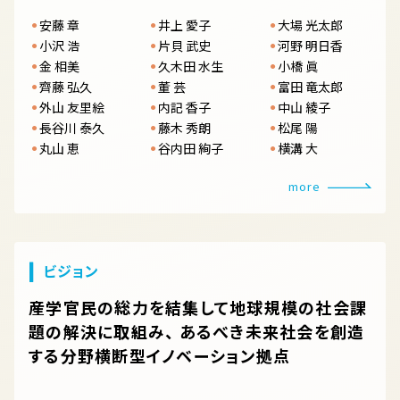
安藤 章
井上 愛子
大場 光太郎
小沢 浩
片貝 武史
河野 明日香
金 相美
久木田 水生
小橋 眞
齊藤 弘久
董 芸
富田 竜太郎
外山 友里絵
内記 香子
中山 綾子
長谷川 泰久
藤木 秀朗
松尾 陽
丸山 恵
谷内田 絢子
横溝 大
more
ビジョン
産学官民の総力を結集して地球規模の社会課
題の解決に取組み、
あるべき未来社会を創造
する分野横断型イノベーション拠点