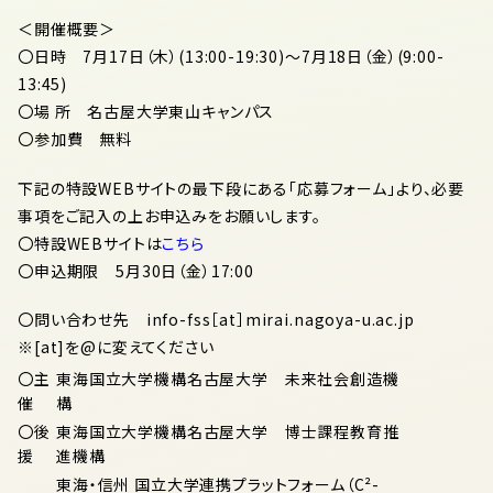
＜開催概要＞
〇日時 7月17日（木）(13:00-19:30)～7月18日（金）(9:00-
13:45)
〇場 所 名古屋大学東山キャンパス
〇参加費 無料
下記の特設WEBサイトの最下段にある「応募フォーム」より、必要
事項をご記入の上お申込みをお願いします。
〇特設WEBサイトは
こちら
〇申込期限 5月30日（金）17:00
〇問い合わせ先 info-fss［at］mirai.nagoya-u.ac.jp
※[at]を@に変えてください
〇主
東海国立大学機構名古屋大学 未来社会創造機
催
構
〇後
東海国立大学機構名古屋大学 博士課程教育推
援
進機構
東海・信州 国立大学連携プラットフォーム（C²-