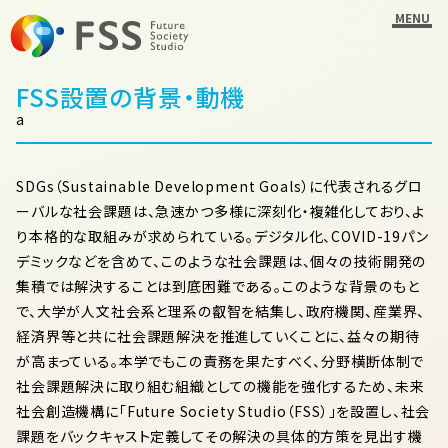
MENU
FSS設置の背景・動機
a
SDGs（Sustainable Development Goals）に代表されるグロ
ーバルな社会課題は、急速かつ多様に深刻化・複雑化しており、よ
り本格的な取組みが求められている。デジタル化、COVID-19パン
デミックなどを含めて、このような社会課題は、個々の技術開発の
集積では解決することは到底困難である。このような背景のもと
で、大学が人文社会系と理系の叡智を結集し、政府機関、産業界、
経済界等と共に社会課題解決を推進していくことに、益々の期待
が高まっている。本学でもこの責務を果たすべく、分野横断体制で
社会課題解決に取り組む組織としての機能を強化するため、未来
社会創造機構に「Future Society Studio（FSS）」を設置し、社会
課題をバックキャスト定義してその解決の具体的方策を見出す機